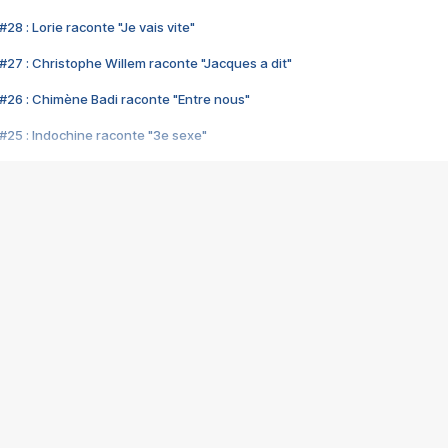
28 : Lorie raconte "Je vais vite"
#27 : Christophe Willem raconte "Jacques a dit"
#26 : Chimène Badi raconte "Entre nous"
#25 : Indochine raconte "3e sexe"
#24 : Zaho raconte "C'est chelou"
#23 : Patrick Bruel raconte "Au café des délices"
#22 : Kyo raconte "Le chemin"
#21 : Nolwenn Leroy raconte "Cassé"
#20 : Patrick Hernandez raconte "Born to be alive"
#19 : Lorie raconte "Près de moi"
#18 : Michael Jones raconte "A nos actes manqués" (avec Jean-Jacque
#17 : Khaled raconte "Aïcha"