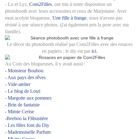
- Ln et Lyz,
Com2Filles
, ont mis à notre disposition un
photobooth avec leurs accessoires et ceux de Marjolaine. Avec
mon acolyte blogueuse,
Une fille à frange
, nous n'avons pas
résisté à une séance photos. (j'ai également pris la pose avec ma
famille).
Le décor du photobooth réalisé par Com2Filles avec des rosaces
en papiers : le diy est par
i
ci
.
Au Coin des blogueuses, il y avait aussi :
-
Monsieur Boubou
- Aux pays des rếves
- Vide-atelier
- Le blog de Losri
- Margotte aux pommes
- Brin de fantaisie
- Mimie Cerise
-Beeboo la Flibustière
- Les filles font du Diy
- Mademoiselle Parfum
- Mymy Cracra