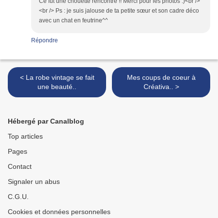
Ce fut une chouette rencontre !! Merci pour les photos :)<br />
<br /> Ps : je suis jalouse de ta petite sœur et son cadre déco
avec un chat en feutrine^^
Répondre
< La robe vintage se fait
Mes coups de coeur à
une beauté..
Créativa.. >
Hébergé par Canalblog
Top articles
Pages
Contact
Signaler un abus
C.G.U.
Cookies et données personnelles