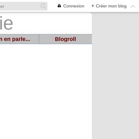
Connexion
+
Créer mon blog
 en parle...
Blogroll