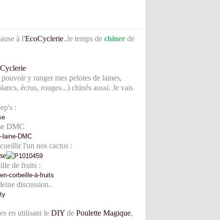
pause à
l
'
EcoCyclerie
..le temps de
chiner
de
is pouvoir y ranger mes pelotes de laines,
blancs, écrus, rouges...)
c
hinés aussi. Je vais
ep's :
aine DMC
eillir l'un nos cactus :
le de fruits :
eine discussion..
s en utilisant le
DIY
de
Poulette Magique
,