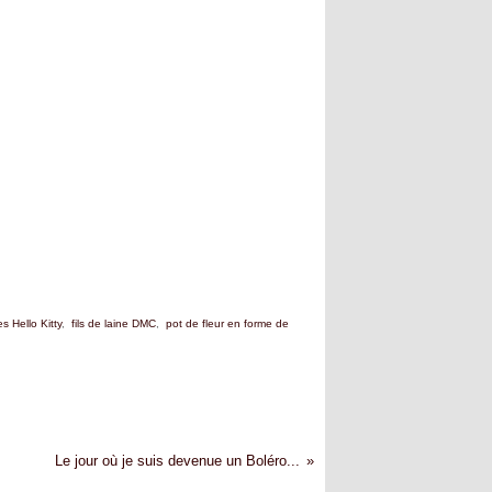
es Hello Kitty
,
fils de laine DMC
,
pot de fleur en forme de
Le jour où je suis devenue un Boléro...