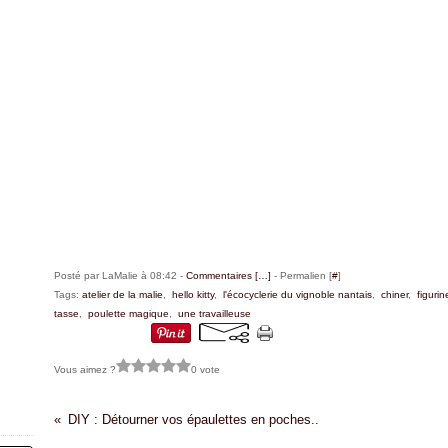
Posté par LaMalie à 08:42 -
Commentaires [
…
]
- Permalien [
#
]
Tags:
atelier de la malie
,
hello kitty
,
l'écocyclerie du vignoble nantais
,
chiner
,
figurin
tasse
,
poulette magique
,
une travailleuse
Vous aimez ?
0 vote
DIY : Détourner vos épaulettes en poches..