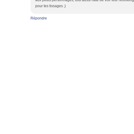
aux petits personnages, tout aussi hâte de voir leur relooking 
pour tes tissages ;)
Répondre