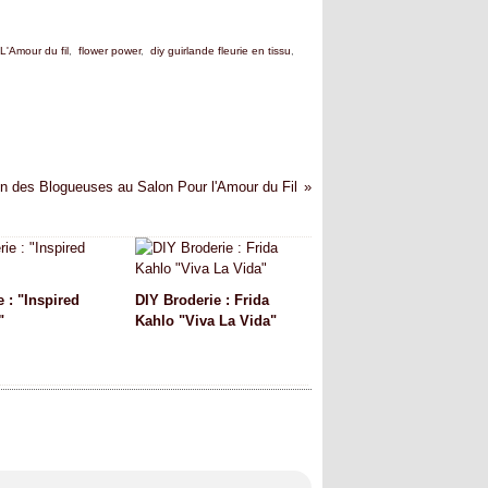
L'Amour du fil
,
flower power
,
diy guirlande fleurie en tissu
,
n des Blogueuses au Salon Pour l'Amour du Fil
 : "Inspired
DIY Broderie : Frida
"
Kahlo "Viva La Vida"