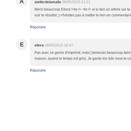
A
atelierdelamalie
06/05/2015 21:21
Merci beaucoup Eliora !<br /> <br /> si tu fais un article sur ta
voir le résultat ;) n'hésites pas à mettre le lien en commentai
Répondre
E
eilora
06/05/2015 16:47
Pas avec ce genre d'imprimé; mais j'aimerais beaucoup faire
maison, quand le temps est gris). Je garde ton tuto sous le cou
Répondre