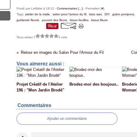
Posté par LaMalie à 18:12 -
Commentaires [
…
]
- Permalien [
#
]
Tags:
atelier de la malie
,
salon pour l'amour du fil
,
tissu wax
,
DIY
,
galon pompons
,
guirlande fleurie
,
pouvoir des fleurs
,
tissus feuilles
,
tissus fleurs
Vous aimez ?
0 vote
Retour en images du Salon Pour l'Amour du Fil
Coi
Vous aimerez aussi :
Projet Créatif de l'Atelier
Brodez-moi des boujoux..
Broderie
196 : "Mon Jardin Brodé"
Woman
Commentaires
Ajouter un commentaire