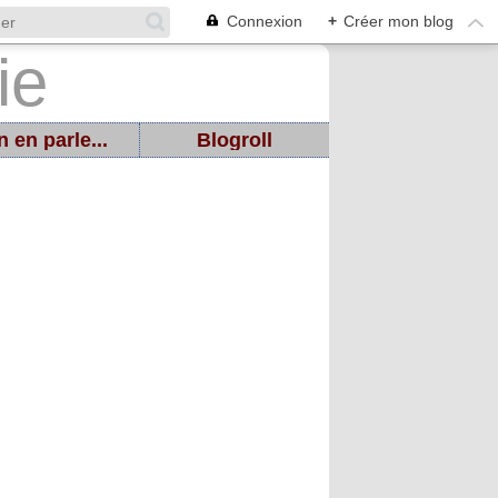
Connexion
+
Créer mon blog
 en parle...
Blogroll