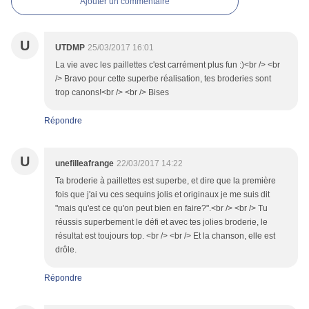
Ajouter un commentaire
U
UTDMP
25/03/2017 16:01
La vie avec les paillettes c'est carrément plus fun :)<br /> <br
/> Bravo pour cette superbe réalisation, tes broderies sont
trop canons!<br /> <br /> Bises
Répondre
U
unefilleafrange
22/03/2017 14:22
Ta broderie à paillettes est superbe, et dire que la première
fois que j'ai vu ces sequins jolis et originaux je me suis dit
"mais qu'est ce qu'on peut bien en faire?".<br /> <br /> Tu
réussis superbement le défi et avec tes jolies broderie, le
résultat est toujours top. <br /> <br /> Et la chanson, elle est
drôle.
Répondre