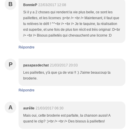
B
BonnieP
22/03/2017 12:08
Si il y a 2 choses qui rendent la vie plus belle, ce sont les
paillettes, et les licornes :p<br /> <br /> Maintenant, il faut que
tu relèves le défi ! ^^<br /> <br /> Je te taquine, ta réalisation
est superbe, et une fois de plus ton récit est très original :D<br
/> <br /> Bisous pailletés qui chevauchent une licorne :D
Répondre
P
pasapasdechat
21/03/2017 20:03
Les paillettes, y'à que ça de vrai !! :) J'aime beaucoup ta
broderie.
Répondre
A
aurélie
21/03/2017 06:30
Mais oui, cette broderie est parfaite, la chanson aussi! A
quand le clip? :)<br /> <br /> Des bisous à paillettes!