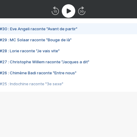
#30 : Eve Angeli raconte "Avant de partir"
#29 : MC Solaar raconte "Bouge de là"
28 : Lorie raconte "Je vais vite"
#27 : Christophe Willem raconte "Jacques a dit"
#26 : Chimène Badi raconte "Entre nous"
#25 : Indochine raconte "3e sexe"
#24 : Zaho raconte "C'est chelou"
#23 : Patrick Bruel raconte "Au café des délices"
#22 : Kyo raconte "Le chemin"
#21 : Nolwenn Leroy raconte "Cassé"