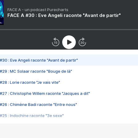
FACE A - un podcast Purecharts
FACE A #30 : Eve Angeli raconte "Avant de partir"
#30 : Eve Angeli raconte "Avant de partir"
#29 : MC Solaar raconte "Bouge de là"
28 : Lorie raconte "Je vais vite"
#27 : Christophe Willem raconte "Jacques a dit"
#26 : Chimène Badi raconte "Entre nous"
#25 : Indochine raconte "3e sexe"
#24 : Zaho raconte "C'est chelou"
#23 : Patrick Bruel raconte "Au café des délices"