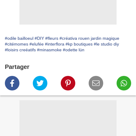
#odile bailloeul
#DIY
#fleurs
#créativa rouen jardin magique
#citémomes
#elufée
#interflora
#kp boutiques
#le studio diy
#loisirs creéatifs
#minasmoke
#odette lün
Partager