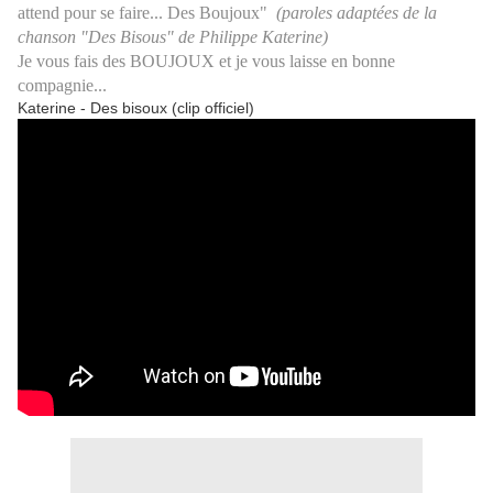
attend pour se faire... Des Boujoux"
(paroles adaptées de la
chanson "Des Bisous" de Philippe Katerine)
Je vous fais des BOUJOUX et je vous laisse en bonne
compagnie...
Katerine - Des bisoux (clip officiel)