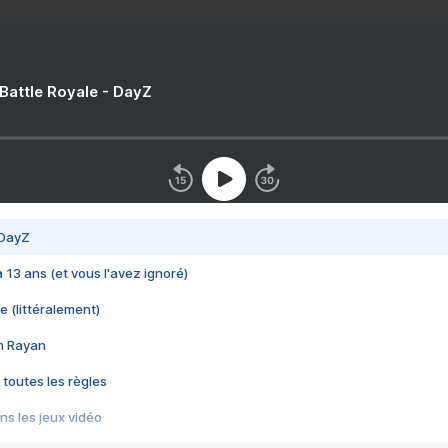
 Battle Royale - DayZ
 DayZ
 a 13 ans (et vous l'avez ignoré)
e (littéralement)
im Rayan
 toutes les règles
s les jeux vidéo