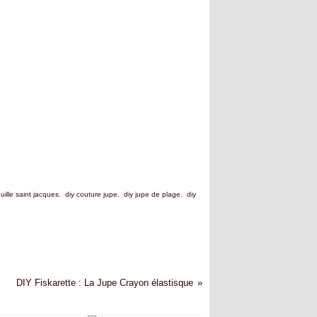
uille saint jacques
,
diy couture jupe
,
diy jupe de plage
,
diy
DIY Fiskarette : La Jupe Crayon élastisque