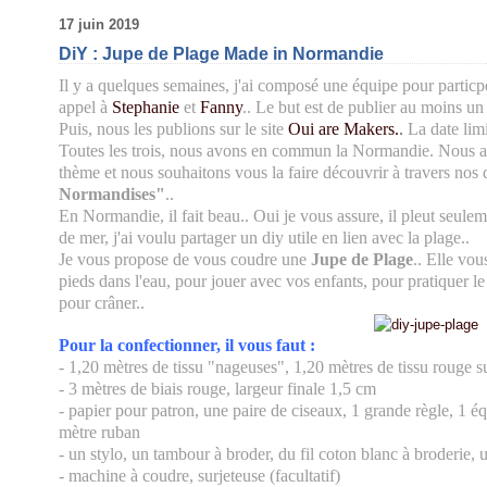
17 juin 2019
DiY : Jupe de Plage Made in Normandie
Il y a quelques semaines, j'ai composé une équipe pour particp
appel à
Stephanie
et
Fanny
.. Le but est de publier au moins u
Puis, nous les publions sur le site
Oui are Makers.
.
La date limi
Toutes les trois, nous avons en commun la Normandie. Nous a
thème et nous souhaitons vous la faire découvrir à travers nos 
Normandises"
..
En Normandie, il fait beau.. Oui je vous assure, il pleut seulem
de mer, j'ai voulu partager un diy utile en lien avec la plage..
Je vous propose de vous coudre une
Jupe de Plage
.. Elle vou
pieds dans l'eau, pour jouer avec vos enfants, pour pratiquer l
pour crâner..
Pour la confectionner, il vous faut :
- 1,20 mètres de tissu "nageuses", 1,20 mètres de tissu rouge 
- 3 mètres de biais rouge, largeur finale 1,5 cm
- papier pour patron, une paire de ciseaux, 1 grande règle, 1 équ
mètre ruban
- un stylo, un tambour à broder, du fil coton blanc à broderie, 
- machine à coudre, surjeteuse (facultatif)