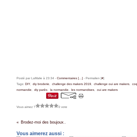
Posté par LaMalie à 23:34 -
Commentaires [
…
]
- Permalien [
#
]
Tags:
DIY
,
diy broderie
,
challenge des makers 2019
,
challenge oui are makers
,
coq
normandie
,
diy paréo
,
la normandie
,
les normandises
,
oui are makers
Vous aimez ?
0 vote
Brodez-moi des boujoux..
Vous aimerez aussi :