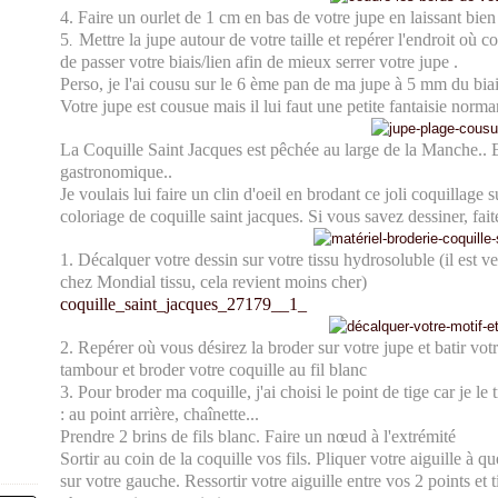
4. Faire un ourlet de 1 cm en bas de votre jupe en laissant bie
5
Mettre la jupe autour de votre taille et repérer l'endroit où
.
de passer votre biais/lien afin de mieux serrer votre jupe .
Perso, je l'ai cousu sur le 6 ème pan de ma jupe à 5 mm du biai
Votre jupe est cousue mais il lui faut une petite fantaisie norma
La Coquille Saint Jacques est pêchée au large de la Manche.. El
gastronomique..
Je voulais lui faire un clin d'oeil en brodant ce joli coquillage
coloriage de coquille saint jacques. Si vous savez dessiner, faite
1. Décalquer votre dessin sur votre tissu hydrosoluble (il est 
chez Mondial tissu, cela revient moins cher)
coquille_saint_jacques_27179__1_
2. Repérer où vous désirez la broder sur votre jupe et batir vot
tambour et broder votre coquille au fil blanc
3. Pour broder ma coquille, j'ai choisi le point de tige car je l
: au point arrière, chaînette...
Prendre 2 brins de fils blanc. Faire un nœud à l'extrémité
Sortir au coin de la coquille vos fils. Pliquer votre aiguille à q
sur votre gauche. Ressortir votre aiguille entre vos 2 points et ti