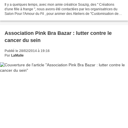
Il y a quelques temps, avec mon amie créatrice Soazig, des " Créations
d'une fille à frange ", nous avons été contactées par les organisatrices du
Salon Pour l'Amour du Fil , pour animer des Ateliers de "Customisation de
Lingerie". Vous venez avec votre...
Association Pink Bra Bazar : lutter contre le
cancer du sein
Publié le 28/02/2014 à 19:16
Par
LaMalie