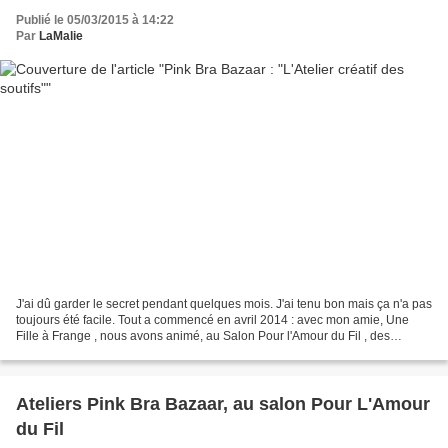
Publié le 05/03/2015 à 14:22
Par
LaMalie
J'ai dû garder le secret pendant quelques mois. J'ai tenu bon mais ça n'a pas
toujours été facile. Tout a commencé en avril 2014 : avec mon amie, Une
Fille à Frange , nous avons animé, au Salon Pour l'Amour du Fil , des
ateliers "Customises ta lingerie"...
Ateliers Pink Bra Bazaar, au salon Pour L'Amour
du Fil