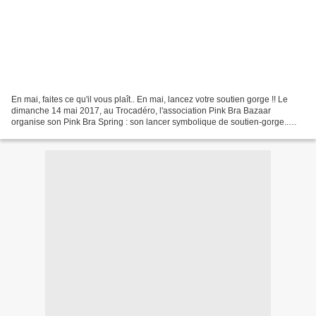
En mai, faites ce qu'il vous plaît.. En mai, lancez votre soutien gorge !! Le
dimanche 14 mai 2017, au Trocadéro, l'association Pink Bra Bazaar
organise son Pink Bra Spring : son lancer symbolique de soutien-gorge..
Femmes et hommes sont invité(e)s, avec...