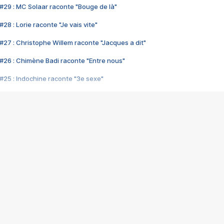
#29 : MC Solaar raconte "Bouge de là"
28 : Lorie raconte "Je vais vite"
#27 : Christophe Willem raconte "Jacques a dit"
#26 : Chimène Badi raconte "Entre nous"
#25 : Indochine raconte "3e sexe"
#24 : Zaho raconte "C'est chelou"
#23 : Patrick Bruel raconte "Au café des délices"
#22 : Kyo raconte "Le chemin"
#21 : Nolwenn Leroy raconte "Cassé"
#20 : Patrick Hernandez raconte "Born to be alive"
#19 : Lorie raconte "Près de moi"
#18 : Michael Jones raconte "A nos actes manqués" (avec Jean-Jacque
#17 : Khaled raconte "Aïcha"