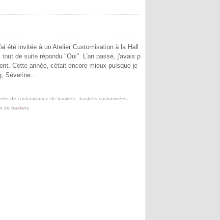
'ai été invitée à un Atelier Customisation à la Hall
 tout de suite répondu "Oui". L'an passé, j'avais p
nt. Cette année, cétait encore mieux puisque je
, Séverine...
elier de customisation de baskets
,
baskets customisées
,
on de baskets