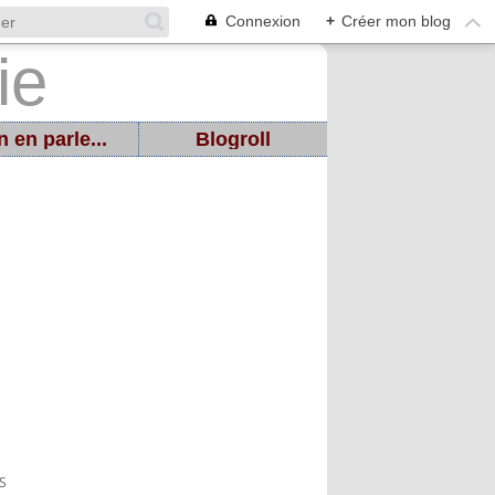
Connexion
+
Créer mon blog
 en parle...
Blogroll
S