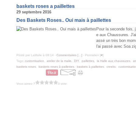
baskets roses a paillettes
29 septembre 2016
Des Baskets Roses.. Oui mais à paillettes
Pour la seconde fois, j
e aux Chaussures. J'ai
assé un très bon mome
l'ai passé avec Soa zig
Posté par LaMalie à 09:14 -
Commentaires [
…
]
- Permalien [
#
]
Tags:
customisation
,
atelier de la malie
,
DIY
,
paillettes
,
la Halle aux chaussures
,
at
baskets roses
,
baskets roses à paillettes
,
baskets à paillettes
,
creeks
,
customisati
Vous aimez ?
0 vote