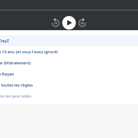
 DayZ
 a 13 ans (et vous l'avez ignoré)
e (littéralement)
im Rayan
 toutes les règles
s les jeux vidéo
us choquant de Rockstar ? - Le scandale BULLY
e plus moche de Steam
du RÊVE tourne au CAUCHEMAR