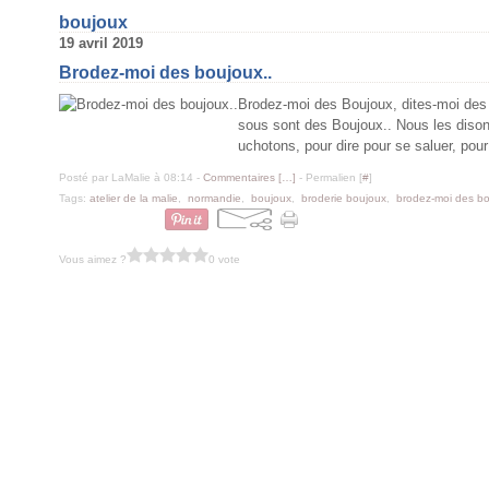
boujoux
19 avril 2019
Brodez-moi des boujoux..
Brodez-moi des Boujoux, dites-moi des
sous sont des Boujoux.. Nous les disons
uchotons, pour dire pour se saluer, pour s
Posté par LaMalie à 08:14 -
Commentaires [
…
]
- Permalien [
#
]
Tags:
atelier de la malie
,
normandie
,
boujoux
,
broderie boujoux
,
brodez-moi des b
Vous aimez ?
0 vote