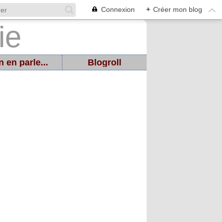
Connexion
+
Créer mon blog
 en parle...
Blogroll