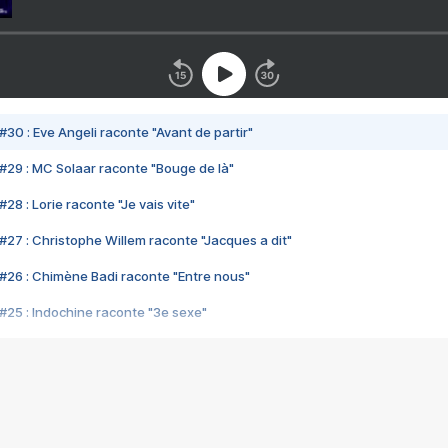
#30 : Eve Angeli raconte "Avant de partir"
#29 : MC Solaar raconte "Bouge de là"
28 : Lorie raconte "Je vais vite"
#27 : Christophe Willem raconte "Jacques a dit"
#26 : Chimène Badi raconte "Entre nous"
#25 : Indochine raconte "3e sexe"
#24 : Zaho raconte "C'est chelou"
#23 : Patrick Bruel raconte "Au café des délices"
#22 : Kyo raconte "Le chemin"