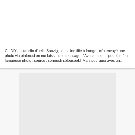
Ce DIY est un clin d'oeil : Soazig, alias Une fille à frange , m'a envoyé une
photo via pinterest en me laissant ce message : "Avec un soutif peut être" la
famueuse photo : source : sormustin.blogspot.fi Mais pourquoi avec un
soutien-gorge? Et bien, j'en...