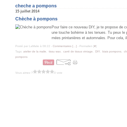
cheche a pompons
15 juillet 2014
Chèche à pompons
Pour faire ce nouveau DIY, je te propose de c
une touche bohème à tes tenues. Tu peux le por
rnées printanières et automnales. Pour cela, il 
Posté par LaMalie à 08:22 -
Commentaires [
…
]
- Permalien [
#
]
Tags:
atelier de la malie
,
tissu wax
,
carré de tissus vintage
,
DIY
,
biais pompons
,
c
pompons
Vous aimez ?
0 vote