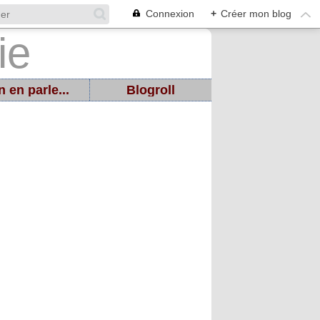
Connexion
+
Créer mon blog
 en parle...
Blogroll