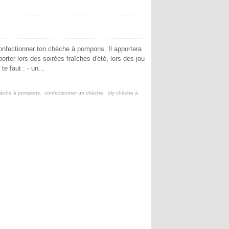
onfectionner ton chèche à pompons. Il apportera
ter lors des soirées fraîches d'été, lors des jou
te faut : - un...
hèche à pompons
,
confectionner un chèche
,
diy chèche à