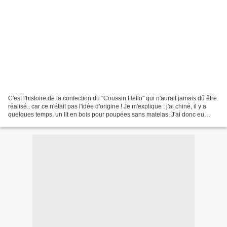
C'est l'histoire de la confection du "Coussin Hello" qui n'aurait jamais dû être
réalisé.. car ce n'était pas l'idée d'origine ! Je m'explique : j'ai chiné, il y a
quelques temps, un lit en bois pour poupées sans matelas. J'ai donc eu
envie d'en réaliser...