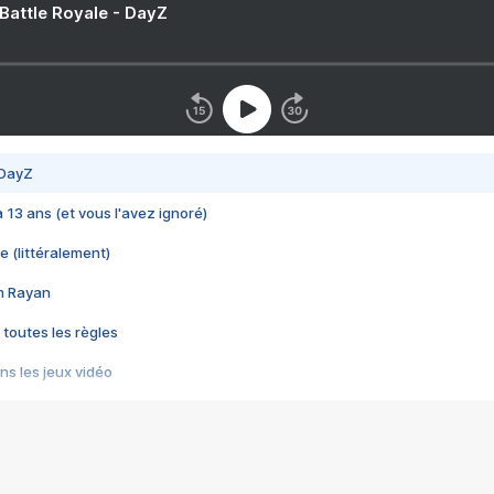
 Battle Royale - DayZ
 DayZ
 a 13 ans (et vous l'avez ignoré)
e (littéralement)
im Rayan
 toutes les règles
s les jeux vidéo
us choquant de Rockstar ? - Le scandale BULLY
e plus moche de Steam
du RÊVE tourne au CAUCHEMAR