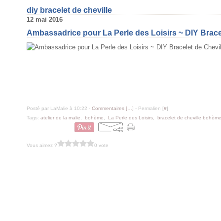
diy bracelet de cheville
12 mai 2016
Ambassadrice pour La Perle des Loisirs ~ DIY Brace
Posté par LaMalie à 10:22 -
Commentaires [
…
]
- Permalien [
#
]
Tags:
atelier de la malie
,
bohème
,
La Perle des Loisirs
,
bracelet de cheville bohèm
Vous aimez ?
0 vote