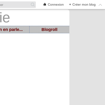
Connexion
+
Créer mon blog
 en parle...
Blogroll