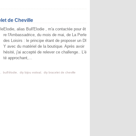
let de Cheville
Elodie, alias Bull'Elodie , m'a contactée pour êt
re l'Ambassadrice, du mois de mai, de La Perle
des Loisirs : le principe étant de proposer un DI
Y avec du matériel de la boutique. Après avoir
hésité, j'ai accepté de relever ce challenge.. L'é
té approchant,...
e
,
bull'élodie
,
diy bijou estival
,
diy bracelet de cheville