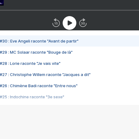
#30 : Eve Angeli raconte "Avant de partir"
#29 : MC Solaar raconte "Bouge de là"
28 : Lorie raconte "Je vais vite"
#27 : Christophe Willem raconte "Jacques a dit"
#26 : Chimène Badi raconte "Entre nous"
#25 : Indochine raconte "3e sexe"
#24 : Zaho raconte "C'est chelou"
#23 : Patrick Bruel raconte "Au café des délices"
#22 : Kyo raconte "Le chemin"