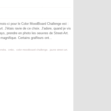
ois-ci pour le Color MoodBoard Challenge est :
t. J'étais ravie de ce choix. J'adore, quand je vis
pays, prendre en photo les oeuvres de Street-Art.
 magnifique. Certains graffeurs ont...
endra
,
cmbc
,
color moodboard challenge
,
jaune street art
,