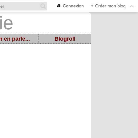
Connexion
+
Créer mon blog
 en parle...
Blogroll