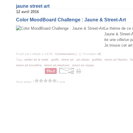
jaune street art
12 avril 2016
Color MoodBoard Challenge : Jaune & Street-Art
Le thème de ce m
Jaune & Street-Ar
ite une ville/un 
Je trouve cet art
Posté par LaMalie à 16:59 -
Commentaires [
…
]
- Permalien [
#
]
Tags:
atelier de la malie
,
graffs
,
street art
,
art urbain
,
graffitis
,
street art Nantes
,
S
street art bouddha
,
street art elephant
,
street art utopia
Vous aimez ?
0 vote