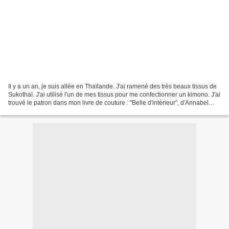
Il y a un an, je suis allée en Thaïlande. J'ai ramené des très beaux tissus de
Sukothaï. J'ai utilisé l'un de mes tissus pour me confectionner un kimono. J'ai
trouvé le patron dans mon livre de couture : "Belle d'intérieur", d'Annabel
Benilan et Alix...