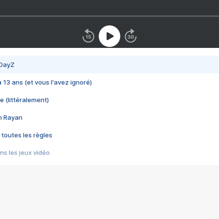
 DayZ
 a 13 ans (et vous l'avez ignoré)
e (littéralement)
im Rayan
 toutes les règles
s les jeux vidéo
us choquant de Rockstar ? - Le scandale BULLY
e plus moche de Steam
du RÊVE tourne au CAUCHEMAR