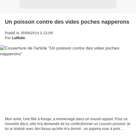
Un poisson contre des vides poches napperons
Publié le 30/09/2014 à 12:09
Par
LaMalie
Mon amie, Une fille à frange, a emmenagé dans un nouvel appart. Pour sa
nouvelle déco, elle m'a demandé de lui confectionner un coussin poisson Je
lui ai réalisé avec des tissus qu'elle m'a donné : un pyjama rose à pois
blancs et une blouse de mémé rose...