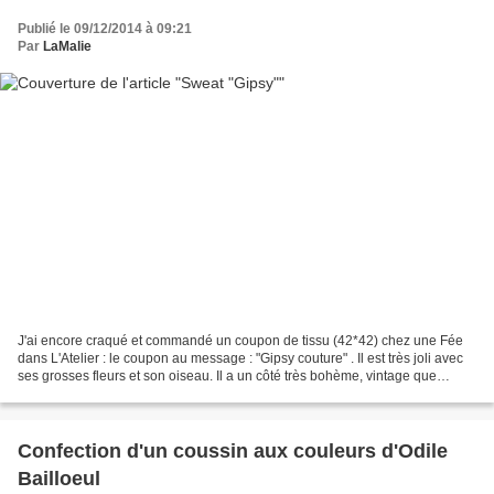
Publié le 09/12/2014 à 09:21
Par
LaMalie
J'ai encore craqué et commandé un coupon de tissu (42*42) chez une Fée
dans L'Atelier : le coupon au message : "Gipsy couture" . Il est très joli avec
ses grosses fleurs et son oiseau. Il a un côté très bohème, vintage que
j'aime. Au début, je pensais...
Confection d'un coussin aux couleurs d'Odile
Bailloeul