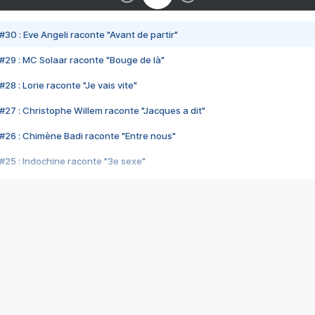
#30 : Eve Angeli raconte "Avant de partir"
#29 : MC Solaar raconte "Bouge de là"
28 : Lorie raconte "Je vais vite"
#27 : Christophe Willem raconte "Jacques a dit"
#26 : Chimène Badi raconte "Entre nous"
#25 : Indochine raconte "3e sexe"
#24 : Zaho raconte "C'est chelou"
#23 : Patrick Bruel raconte "Au café des délices"
#22 : Kyo raconte "Le chemin"
#21 : Nolwenn Leroy raconte "Cassé"
#20 : Patrick Hernandez raconte "Born to be alive"
#19 : Lorie raconte "Près de moi"