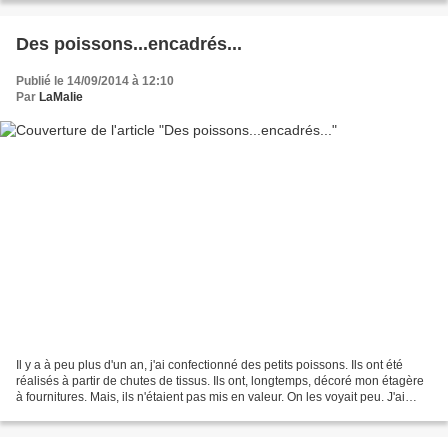
Des poissons...encadrés...
Publié le 14/09/2014 à 12:10
Par
LaMalie
Il y a à peu plus d'un an, j'ai confectionné des petits poissons. Ils ont été
réalisés à partir de chutes de tissus. Ils ont, longtemps, décoré mon étagère
à fournitures. Mais, ils n'étaient pas mis en valeur. On les voyait peu. J'ai
cherché comment les...