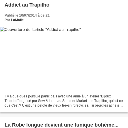
Addict au Trapilho
Publié le 10/07/2014 à 09:21
Par
LaMalie
Il y a quelques jours, je participais avec une amie à un atelier "Bijoux
Trapilho" orgnisé par Sew & laine au Summer Market . Le Trapilho, qu'est-ce
que c'est ? C'est une pelote de vieux tee-shirt recyclés. Tu peux les acheter à
Sew&Laine en les contactant...
La Robe longue devient une tunique bohème...