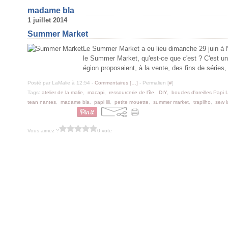
madame bla
1 juillet 2014
Summer Market
Le Summer Market a eu lieu dimanche 29 juin à Na
le Summer Market, qu'est-ce que c'est ? C'est un 
égion proposaient, à la vente, des fins de séries,
Posté par LaMalie à 12:54 -
Commentaires [
…
]
- Permalien [
#
]
Tags:
atelier de la malie
,
macapi
,
ressourcerie de l'île
,
DIY
,
boucles d'oreilles Papi Li
tean nantes
,
madame bla
,
papi lili
,
petite mouette
,
summer market
,
trapilho
,
sew l
Vous aimez ?
0 vote