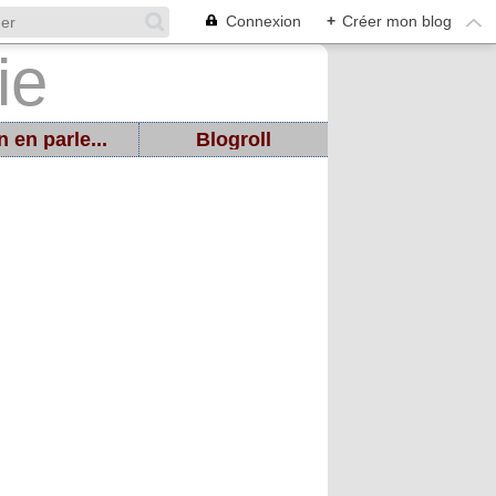
Connexion
+
Créer mon blog
 en parle...
Blogroll