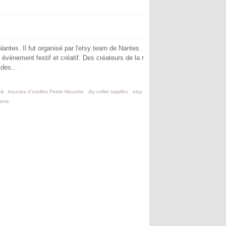
ntes. Il fut organisé par l'etsy team de Nantes.
évènement festif et créatif. Des créateurs de la r
 des...
li
,
boucles d'oreilles Petite Mouette
,
diy collier trapilho
,
etsy
aine