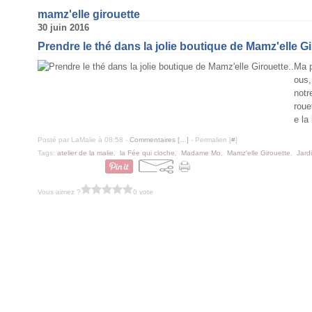
mamz'elle girouette
30 juin 2016
Prendre le thé dans la jolie boutique de Mamz'elle Gi
Ma p
ous,
notr
roue
e la
Posté par LaMalie à 08:58 -
Commentaires [
…
]
- Permalien [
#
]
Tags:
atelier de la malie
,
la Fée qui cloche
,
Madame Mo
,
Mamz'elle Girouette
,
Jard
Vous aimez ?
0 vote