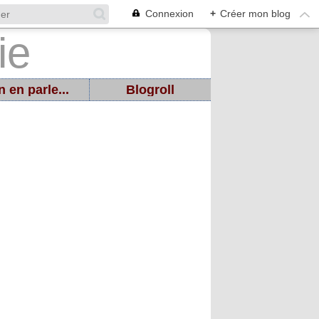
Connexion
+
Créer mon blog
 en parle...
Blogroll