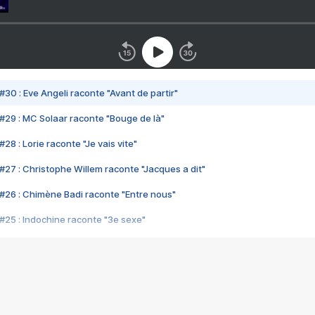
#30 : Eve Angeli raconte "Avant de partir"
#29 : MC Solaar raconte "Bouge de là"
28 : Lorie raconte "Je vais vite"
#27 : Christophe Willem raconte "Jacques a dit"
#26 : Chimène Badi raconte "Entre nous"
#25 : Indochine raconte "3e sexe"
#24 : Zaho raconte "C'est chelou"
#23 : Patrick Bruel raconte "Au café des délices"
#22 : Kyo raconte "Le chemin"