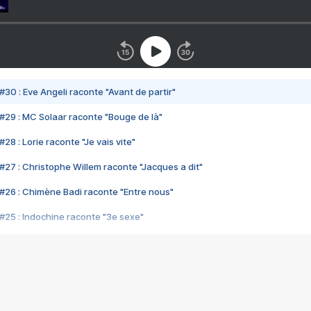
#30 : Eve Angeli raconte "Avant de partir"
#29 : MC Solaar raconte "Bouge de là"
28 : Lorie raconte "Je vais vite"
#27 : Christophe Willem raconte "Jacques a dit"
#26 : Chimène Badi raconte "Entre nous"
#25 : Indochine raconte "3e sexe"
#24 : Zaho raconte "C'est chelou"
#23 : Patrick Bruel raconte "Au café des délices"
#22 : Kyo raconte "Le chemin"