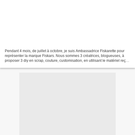
Pendant 4 mois, de juillet à octobre, je suis Ambassadrice Fiskarette pour
représenter la marque Fiskars. Nous sommes 3 créatrices, blogueuses, à
proposer 3 diy en scrap, couture, customisation, en utilisant le matériel reçu
et offert. Je suis aux cotés...