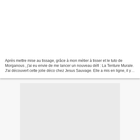
Après mettre mise au tissage, grâce à mon métier à tisser et le tuto de
Morganous , j'ai eu envie de me lancer un nouveau défi : La Tenture Murale.
J'ai découvert cette jolie déco chez Jesus Sauvage. Elle a mis en ligne, il y a
quelques temps, un tuto....