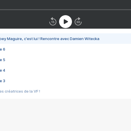
bey Maguire, c'est lui ! Rencontre avec Damien Witecka
e 6
e 5
e 4
e 3
s créatrices de la VF !
e 2
e 1
e Mektoub My Love arrive enfin ! Rencontre avec Shaïn Boumedine et Sal