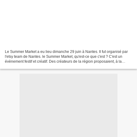
Le Summer Market a eu lieu dimanche 29 juin à Nantes. Il fut organisé par
l'etsy team de Nantes. le Summer Market, qu'est-ce que c'est ? C'est un
évènement festif et créatif. Des créateurs de la région proposaient, à la
vente, des fins de séries, des...