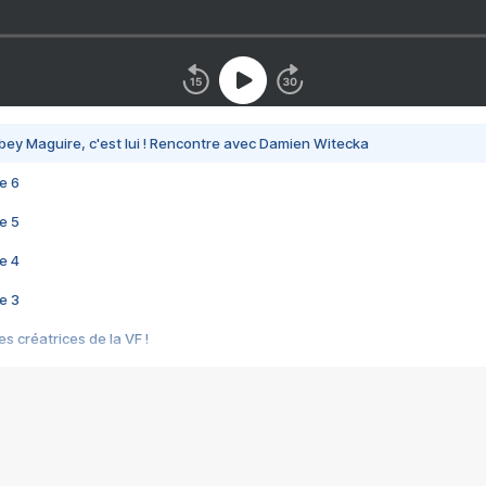
bey Maguire, c'est lui ! Rencontre avec Damien Witecka
e 6
e 5
e 4
e 3
s créatrices de la VF !
e 2
e 1
e Mektoub My Love arrive enfin ! Rencontre avec Shaïn Boumedine et Sal