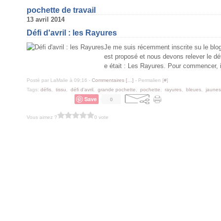
pochette de travail
13 avril 2014
Défi d'avril : les Rayures
Je me suis récemment inscrite su le blo
est proposé et nous devons relever le dé
e était : Les Rayures. Pour commencer, il
Posté par LaMalie à 09:16 -
Commentaires [
…
]
- Permalien [
#
]
Tags:
défis
,
tissu
,
défi d'avril
,
grande pochette
,
pochette
,
rayures
,
bleues
,
jaunes
Save
0
Vous aimez ?
0 vote