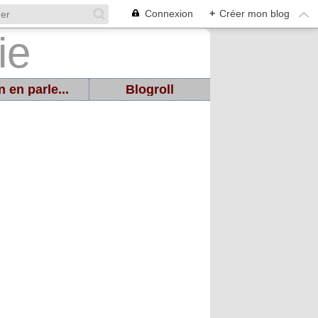
Connexion
+
Créer mon blog
 en parle...
Blogroll