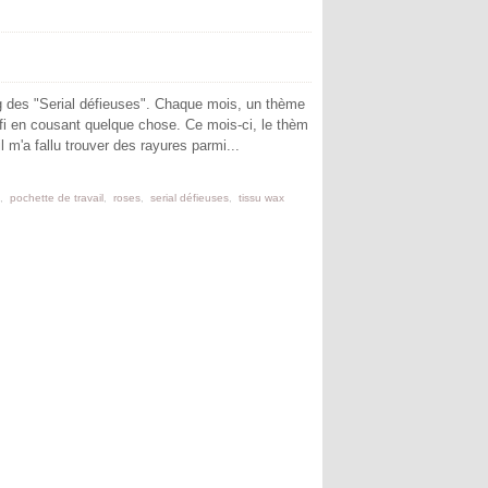
g des "Serial défieuses". Chaque mois, un thème
fi en cousant quelque chose. Ce mois-ci, le thèm
 m'a fallu trouver des rayures parmi...
,
pochette de travail
,
roses
,
serial défieuses
,
tissu wax