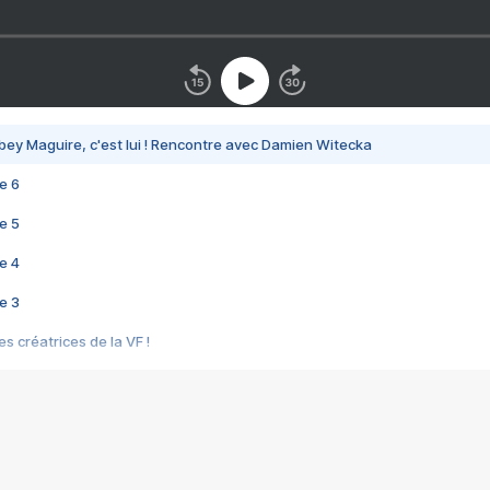
bey Maguire, c'est lui ! Rencontre avec Damien Witecka
e 6
e 5
e 4
e 3
s créatrices de la VF !
e 2
e 1
e Mektoub My Love arrive enfin ! Rencontre avec Shaïn Boumedine et Sal