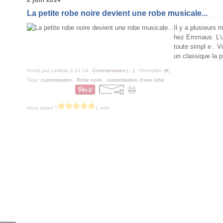
La petite robe noire devient une robe musicale...
Il y a plusieurs 
hez Emmaus. L'une
toute simpl e . V
un classique la pe
Posté par LaMalie à 21:14 -
Commentaires [
…
]
- Permalien [
#
]
Tags:
customisation
,
Robe noire
,
customisation d'une robe
Vous aimez ?
1 vote