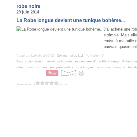
robe noire
29 juin 2014
La Robe longue devient une tunique bohème...
J'ai acheté une rob
e simple. Mais elle 
emise à ma taille e
pouvais quasiment
Posté par LaMalie à 09:02 -
Commentaires [
…
]
- Permalien [
#
]
Tags:
customisation
,
atelier de la malie
,
les créations d'une fille à frange
,
Robe noir
robe
,
pompons roses
,
pompons violets
,
robe longue
,
transformer une robe
,
trans
Vous aimez ?
0 vote