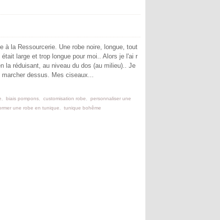
e à la Ressourcerie. Une robe noire, longue, tout
était large et trop longue pour moi.. Alors je l'ai r
n la réduisant, au niveau du dos (au milieu).. Je
 marcher dessus. Mes ciseaux...
e
,
biais pompons
,
customisation robe
,
personnaliser une
former une robe en tunique
,
tunique bohême