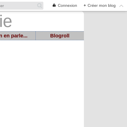
Connexion
+
Créer mon blog
 en parle...
Blogroll