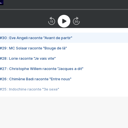
#30 : Eve Angeli raconte "Avant de partir"
#29 : MC Solaar raconte "Bouge de là"
28 : Lorie raconte "Je vais vite"
#27 : Christophe Willem raconte "Jacques a dit"
#26 : Chimène Badi raconte "Entre nous"
#25 : Indochine raconte "3e sexe"
#24 : Zaho raconte "C'est chelou"
#23 : Patrick Bruel raconte "Au café des délices"
#22 : Kyo raconte "Le chemin"