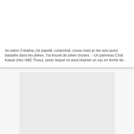
Au salon Créativa, j'ai papoté, customisé, cousu mais je me suis aussi
baladée dans les allées. J'ai trouvé de jolies choses : - Un panneau Chat
Kawaï chez H&E Tissus, (avec lequel on peut réaliser un sac en forme de
chat). Ils ont de très beaux tissus...