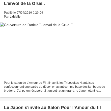
L'envol de la Grue..
Publié le 07/04/2016 à 20:09
Par
LaMalie
Pour le salon de L'Amour du Fil , fin avril, les Tricocottes N antaises
confectionnent une partie du décor, en ayant comme base des tambours de
broderie. J'ai pu en récupérer 2 : un petit et un grand. le Japon étant le
thème du salon, il faut que les...
Le Japon s'invite au Salon Pour l'Amour du fil