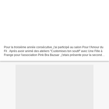
Pour la troisième année consécutive, j'ai participé au salon Pour l'Amour du
Fil . Après avoir animé des ateliers "Customises ton soutif" avec Une Fille à
Frange pour l'association Pink Bra Bazaar , j'etais présente pour la seconde
fois au coin des blogueuses....