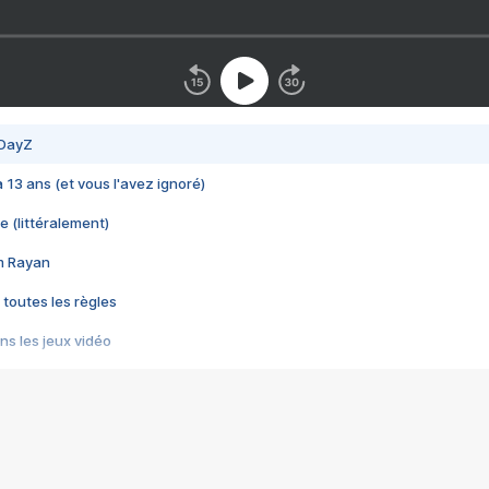
 DayZ
 a 13 ans (et vous l'avez ignoré)
e (littéralement)
im Rayan
 toutes les règles
s les jeux vidéo
us choquant de Rockstar ? - Le scandale BULLY
e plus moche de Steam
du RÊVE tourne au CAUCHEMAR