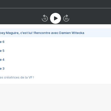
bey Maguire, c'est lui ! Rencontre avec Damien Witecka
e 6
e 5
e 4
e 3
s créatrices de la VF !
e 2
e 1
e Mektoub My Love arrive enfin ! Rencontre avec Shaïn Boumedine et Sal