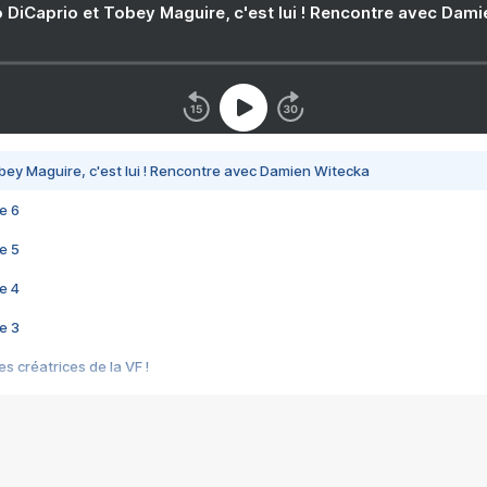
 DiCaprio et Tobey Maguire, c'est lui ! Rencontre avec Dam
bey Maguire, c'est lui ! Rencontre avec Damien Witecka
e 6
e 5
e 4
e 3
s créatrices de la VF !
e 2
e 1
e Mektoub My Love arrive enfin ! Rencontre avec Shaïn Boumedine et Sal