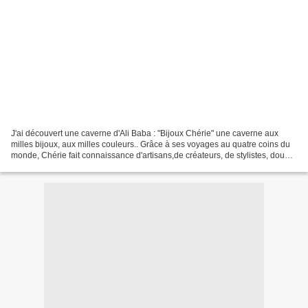
J'ai découvert une caverne d'Ali Baba : "Bijoux Chérie" une caverne aux
milles bijoux, aux milles couleurs.. Grâce à ses voyages au quatre coins du
monde, Chérie fait connaissance d'artisans,de créateurs, de stylistes, doués
de leurs mains.. Ils façonnent...