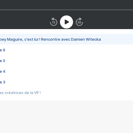
bey Maguire, c'est lui ! Rencontre avec Damien Witecka
e 6
e 5
e 4
e 3
s créatrices de la VF !
e 2
e 1
e Mektoub My Love arrive enfin ! Rencontre avec Shaïn Boumedine et Sal