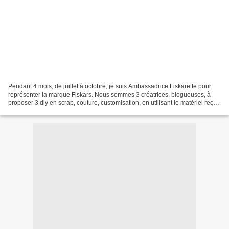
Pendant 4 mois, de juillet à octobre, je suis Ambassadrice Fiskarette pour
représenter la marque Fiskars. Nous sommes 3 créatrices, blogueuses, à
proposer 3 diy en scrap, couture, customisation, en utilisant le matériel reçu
et offert. Je suis aux cotés...