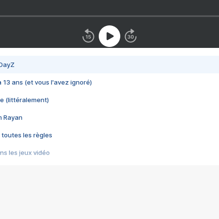
 DayZ
 a 13 ans (et vous l'avez ignoré)
e (littéralement)
im Rayan
 toutes les règles
s les jeux vidéo
us choquant de Rockstar ? - Le scandale BULLY
e plus moche de Steam
du RÊVE tourne au CAUCHEMAR