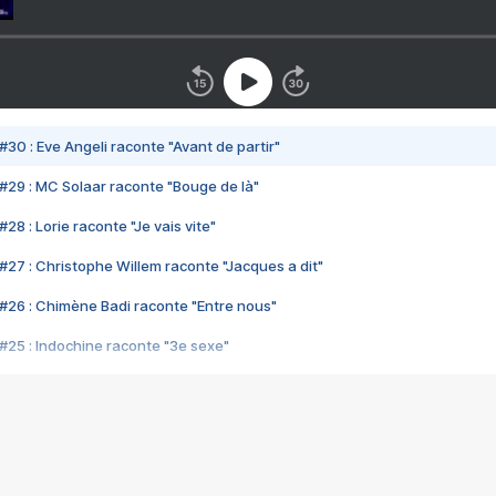
#30 : Eve Angeli raconte "Avant de partir"
#29 : MC Solaar raconte "Bouge de là"
28 : Lorie raconte "Je vais vite"
#27 : Christophe Willem raconte "Jacques a dit"
#26 : Chimène Badi raconte "Entre nous"
#25 : Indochine raconte "3e sexe"
#24 : Zaho raconte "C'est chelou"
#23 : Patrick Bruel raconte "Au café des délices"
#22 : Kyo raconte "Le chemin"