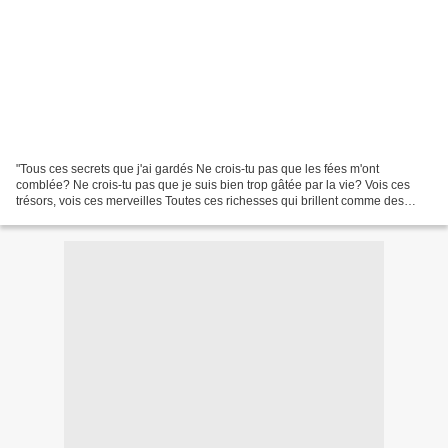
"Tous ces secrets que j'ai gardés Ne crois-tu pas que les fées m'ont
comblée? Ne crois-tu pas que je suis bien trop gâtée par la vie? Vois ces
trésors, vois ces merveilles Toutes ces richesses qui brillent comme des
soleils En voyant ça tu te dis: "Oui,...