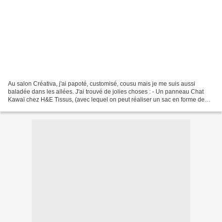
Au salon Créativa, j'ai papoté, customisé, cousu mais je me suis aussi
baladée dans les allées. J'ai trouvé de jolies choses : - Un panneau Chat
Kawaï chez H&E Tissus, (avec lequel on peut réaliser un sac en forme de
chat). Ils ont de très beaux tissus...