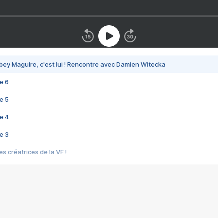
bey Maguire, c'est lui ! Rencontre avec Damien Witecka
e 6
e 5
e 4
e 3
s créatrices de la VF !
e 2
e 1
e Mektoub My Love arrive enfin ! Rencontre avec Shaïn Boumedine et Sal