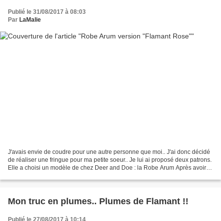
Publié le 31/08/2017 à 08:03
Par
LaMalie
J'avais envie de coudre pour une autre personne que moi.. J'ai donc décidé
de réaliser une fringue pour ma petite soeur.. Je lui ai proposé deux patrons.
Elle a choisi un modèle de chez Deer and Doe : la Robe Arum Après avoir
mené une enquête sur ses...
Mon truc en plumes.. Plumes de Flamant !!
Publié le 27/08/2017 à 10:14