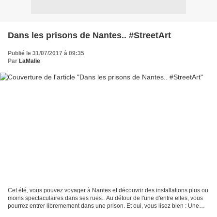
Dans les prisons de Nantes.. #StreetArt
Publié le 31/07/2017 à 09:35
Par
LaMalie
Cet été, vous pouvez voyager à Nantes et découvrir des installations plus ou
moins spectaculaires dans ses rues.. Au détour de l'une d'entre elles, vous
pourrez entrer libremement dans une prison. Et oui, vous lisez bien : Une
prison. Le collectif Hip...