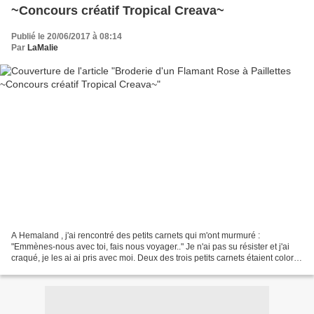
~Concours créatif Tropical Creava~
Publié le 20/06/2017 à 08:14
Par
LaMalie
A Hemaland , j'ai rencontré des petits carnets qui m'ont murmuré :
"Emmènes-nous avec toi, fais nous voyager.." Je n'ai pas su résister et j'ai
craqué, je les ai ai pris avec moi. Deux des trois petits carnets étaient colorés
avec des motifs dorés et...