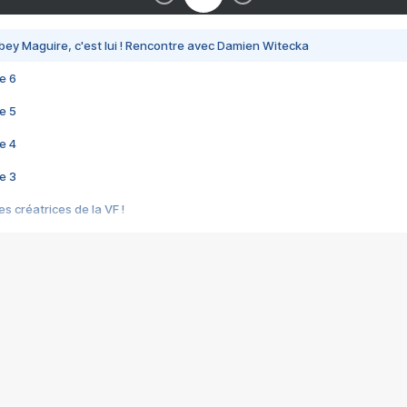
bey Maguire, c'est lui ! Rencontre avec Damien Witecka
e 6
e 5
e 4
e 3
s créatrices de la VF !
e 2
e 1
e Mektoub My Love arrive enfin ! Rencontre avec Shaïn Boumedine et Sal
i : après Toni en famille
elle réalise le bouleversant Dites lui que je l'aime
ais ! Rencontre autour de Vie privée de Rebecca Zlotowski