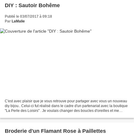
DIY : Sautoir Bohême
Publié le 03/07/2017 à 09:18
Par
LaMalie
C'est avec plaisir que je vous retrouve pour partager avec vous un nouveau
diy bijou.. Celui-ci fut réalisé dans le cadre d'un partenariat avec la boutique
"La Perle des Loisirs" . Je voulais changer des boucles d'oreilles et me
lancer un défi : celui...
Broderie d'un Flamant Rose à Paillettes