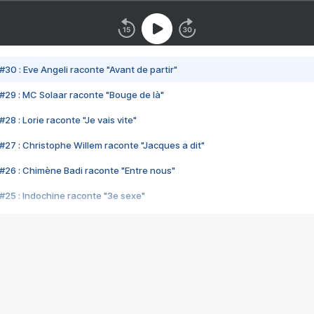
#30 : Eve Angeli raconte "Avant de partir"
#29 : MC Solaar raconte "Bouge de là"
28 : Lorie raconte "Je vais vite"
#27 : Christophe Willem raconte "Jacques a dit"
#26 : Chimène Badi raconte "Entre nous"
#25 : Indochine raconte "3e sexe"
#24 : Zaho raconte "C'est chelou"
#23 : Patrick Bruel raconte "Au café des délices"
#22 : Kyo raconte "Le chemin"
#21 : Nolwenn Leroy raconte "Cassé"