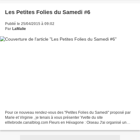
Les Petites Folies du Samedi #6
Publié le 25/04/2015 à 09:02
Par
LaMalie
Pour ce nouveau rendez-vous des "Petites Folies du Samedi" proposé par
Marie et Virginie , je tenais à vous présenter Yvette du site
elllebrode.canalblog.com Fleurs en Héxagone : Oiseau J'ai organisé un
concours, il y a un mois, sur mon blog pour gagner...