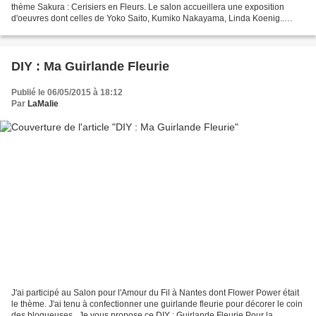
thème Sakura : Cerisiers en Fleurs. Le salon accueillera une exposition
d'oeuvres dont celles de Yoko Saito, Kumiko Nakayama, Linda Koenig..
Odile Bailloeul et ses souris.....
DIY : Ma Guirlande Fleurie
Publié le 06/05/2015 à 18:12
Par
LaMalie
J'ai participé au Salon pour l'Amour du Fil à Nantes dont Flower Power était
le thème. J'ai tenu à confectionner une guirlande fleurie pour décorer le coin
des blogueuses . Je vous propose ce DIY : Guirlande Fleurie Pour la