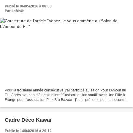
Publié le 06/05/2016 à 08:08
Par
LaMalie
Pour la troisième année consécutive, j'ai participé au salon Pour l'Amour du
Fil . Après avoir animé des ateliers "Customises ton soutif" avec Une Fille à
Frange pour l'association Pink Bra Bazaar , j'etais présente pour la seconde
fois au coin des blogueuses....
Cadre Déco Kawaï
Publié le 14/04/2016 à 20:12