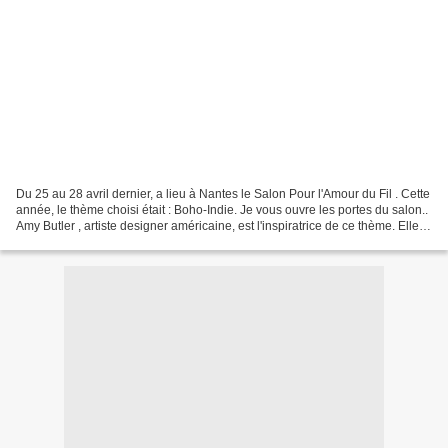
Du 25 au 28 avril dernier, a lieu à Nantes le Salon Pour l'Amour du Fil . Cette
année, le thème choisi était : Boho-Indie. Je vous ouvre les portes du salon..
Amy Butler , artiste designer américaine, est l'inspiratrice de ce thème. Elle
aime la nature,...